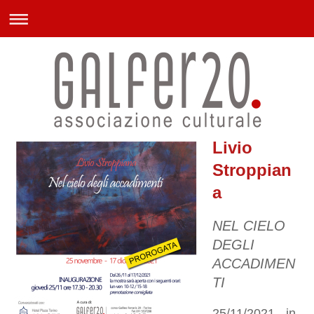
Livio
Stroppian
a
NEL CIELO
DEGLI
ACCADIMEN
TI
25/11/2021 - in